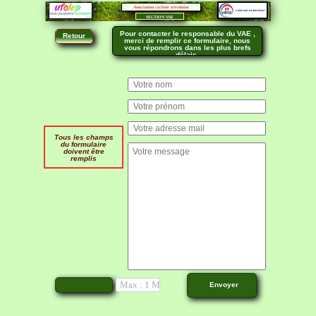
Association cycliste trévoloise
SECTION VAE
Pour contacter le responsable du VAE ,
Retour
merci de remplir ce formulaire, nous
vous répondrons dans les plus brefs
délais.
Tous les champs
du formulaire
doivent être
remplis
Max : 1 MB
Envoyer