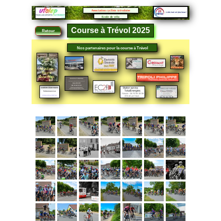
Association cycliste trévoloise
Ecole de vélo
Course à Trévol 2025
Retour
Nos partenaires
pour la course à Trévol
Moulins
fleurs
Avermes