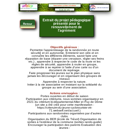
Association cycliste trévoloise
Ecole de vélo
Extrait du projet pédagogique
présenté pour le
Retour
renouvellement de
l'agrément
Objectifs généraux
:
Permettre l'apprentissage de la randonnée en toute
sécurité et en autonomie. Entretenir son vélo et en
connaître les différents éléments, savoir faire une
réparation de base (réparer une crevaison, régler ses freins
etc.) , apprendre à respecter le code de la route et les
règles de sécurité, apprendre à rouler en groupe,
apprendre à se repérer à l'aide d'une carte ou d'un
document de repérage.
Faire progresser les jeunes sur le plan physique sans
jamais les décourager et en organisant des groupes de
niveaux
Apprendre à respecter la nature.
Initier à la vie associative en insistant sur la solidarité du
groupe au sein d'une association.
Actions envisagées :
Portes ouvertes en début de saison
Participation aux critériums, nous sommes organisateur en
2021 du critérium bi-départemental Allier et Puy de Dôme
(un site a été créé pour cette manifestation :
https://criteruim-du-jeune-cyclotouriste-vtt-
71.webself.net/accueil )
Participations aux randonnées organisées par d'autres
clubs.
Organisation du BER (école de Trévol) Organisation de
sorties à l'extérieur de la commune (sorties rando-guide)
Encourager la participation des parents Evaluation des
jeunes :