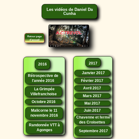
Les vidéos de Daniel D
a
Cu
nha
Retour page
d'accueil
2017
2016
Janvier 2017
Rétrospective de
l'année 2016
Février 2017
Avril 2017
La Grimpée
Villefranchoise
Mars 2017
Octobre 2016
Mai 2017
Malicorne le 11
Juin 2017
novembre 2016
Chavenne et ferme
des Croisettes
Randonnée VTT à
Agonges
Septembre 2017