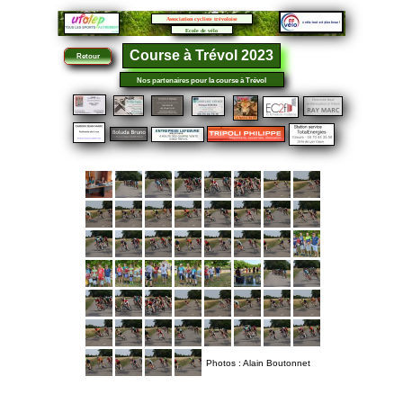
Association cycliste trévoloise
Ecole de vélo
Course à Trévol 2023
Retour
Nos partenaires
pour la course à Trévol
Photos : Alain Boutonnet